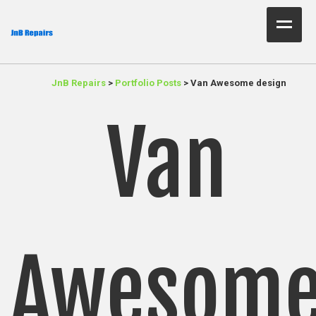
Home Test
JnB Repairs
>
Portfolio Posts
>
Van Awesome design
About Us
Van
Services
Parts
Resources
Contact JnB
Awesom
.