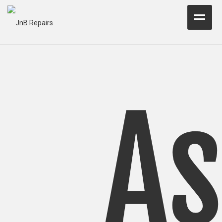
Home Test
About Us
Services
As
Parts
Resources
Contact JnB
.