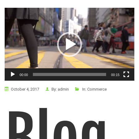
Video
Player
00:00
00:15
October 4, 2017
By:
admin
In:
Commerce