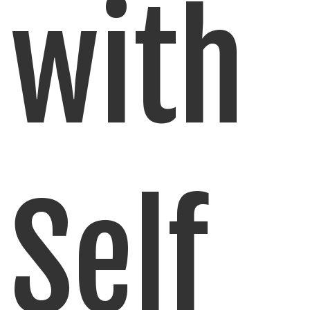
with
Self