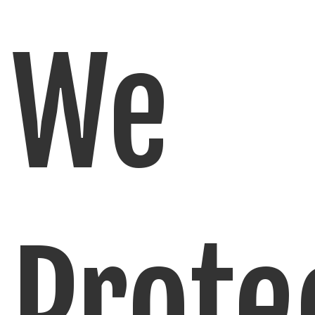
We
Prote