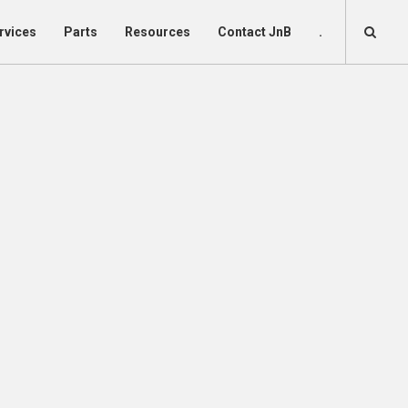
rvices
Parts
Resources
Contact JnB
.