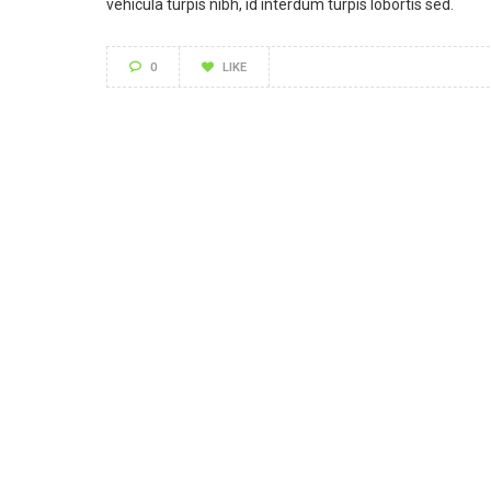
vehicula turpis nibh, id interdum turpis lobortis sed.
0
LIKE