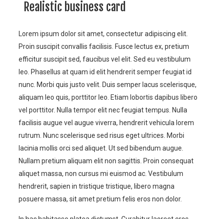
Realistic business card
Lorem ipsum dolor sit amet, consectetur adipiscing elit.
Proin suscipit convallis facilisis. Fusce lectus ex, pretium
efficitur suscipit sed, faucibus vel elit. Sed eu vestibulum
leo. Phasellus at quam id elit hendrerit semper feugiat id
nunc. Morbi quis justo velit. Duis semper lacus scelerisque,
aliquam leo quis, porttitor leo. Etiam lobortis dapibus libero
vel porttitor. Nulla tempor elit nec feugiat tempus.
Nulla
facilisis augue vel augue viverra, hendrerit vehicula lorem
rutrum. Nunc scelerisque sed risus eget ultrices. Morbi
lacinia mollis orci sed aliquet. Ut sed bibendum augue.
Nullam pretium aliquam elit non sagittis. Proin consequat
aliquet massa, non cursus mi euismod ac. Vestibulum
hendrerit, sapien in tristique tristique, libero magna
posuere massa, sit amet pretium felis eros non dolor.
In hac habitasse platea dictumst. Curabitur laoreet eros