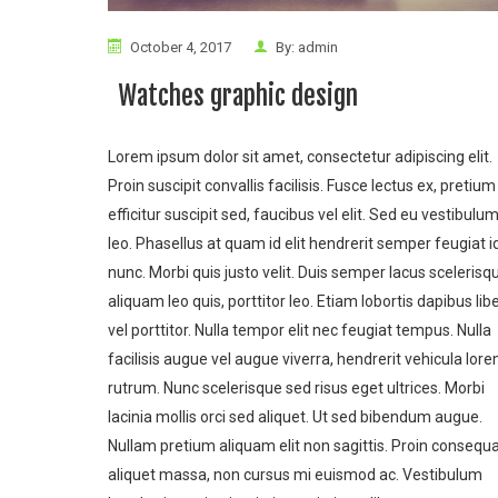
October 4, 2017
By:
admin
Watches graphic design
Lorem ipsum dolor sit amet, consectetur adipiscing elit.
Proin suscipit convallis facilisis. Fusce lectus ex, pretium
efficitur suscipit sed, faucibus vel elit. Sed eu vestibulu
leo. Phasellus at quam id elit hendrerit semper feugiat i
nunc. Morbi quis justo velit. Duis semper lacus scelerisq
aliquam leo quis, porttitor leo. Etiam lobortis dapibus lib
vel porttitor. Nulla tempor elit nec feugiat tempus.
Nulla
facilisis augue vel augue viverra, hendrerit vehicula lor
rutrum. Nunc scelerisque sed risus eget ultrices. Morbi
lacinia mollis orci sed aliquet. Ut sed bibendum augue.
Nullam pretium aliquam elit non sagittis. Proin consequ
aliquet massa, non cursus mi euismod ac. Vestibulum