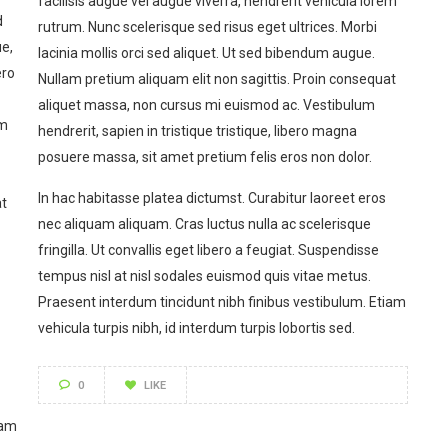
facilisis augue vel augue viverra, hendrerit vehicula lorem
d
rutrum. Nunc scelerisque sed risus eget ultrices. Morbi
ue,
lacinia mollis orci sed aliquet. Ut sed bibendum augue.
ero
Nullam pretium aliquam elit non sagittis. Proin consequat
aliquet massa, non cursus mi euismod ac. Vestibulum
em
hendrerit, sapien in tristique tristique, libero magna
posuere massa, sit amet pretium felis eros non dolor.
In hac habitasse platea dictumst. Curabitur laoreet eros
at
nec aliquam aliquam. Cras luctus nulla ac scelerisque
fringilla. Ut convallis eget libero a feugiat. Suspendisse
tempus nisl at nisl sodales euismod quis vitae metus.
Praesent interdum tincidunt nibh finibus vestibulum. Etiam
vehicula turpis nibh, id interdum turpis lobortis sed.
0
LIKE
iam