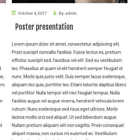
October 4, 2017
By:
admin
Poster presentation
Lorem ipsum dolor sit amet, consectetur adipiscing elit.
Proin suscipit convallis facilisis. Fusce lectus ex, pretium
m
efficitur suscipit sed, faucibus vel elit. Sed eu vestibulum
d
leo. Phasellus at quam id elit hendrerit semper feugiat id
ue,
nunc. Morbi quis justo velit. Duis semper lacus scelerisque,
ero
aliquam leo quis, porttitor leo. Etiam lobortis dapibus libero
vel porttitor. Nulla tempor elit nec feugiat tempus.
Nulla
em
facilisis augue vel augue viverra, hendrerit vehicula lorem
rutrum. Nunc scelerisque sed risus eget ultrices. Morbi
lacinia mollis orci sed aliquet. Ut sed bibendum augue.
at
Nullam pretium aliquam elit non sagittis. Proin consequat
aliquet massa, non cursus mi euismod ac. Vestibulum