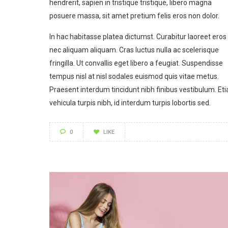
hendrerit, sapien in tristique tristique, libero magna
posuere massa, sit amet pretium felis eros non dolor.
In hac habitasse platea dictumst. Curabitur laoreet eros
nec aliquam aliquam. Cras luctus nulla ac scelerisque
fringilla. Ut convallis eget libero a feugiat. Suspendisse
tempus nisl at nisl sodales euismod quis vitae metus.
Praesent interdum tincidunt nibh finibus vestibulum. Et
vehicula turpis nibh, id interdum turpis lobortis sed.
0
LIKE