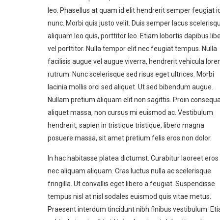
leo. Phasellus at quam id elit hendrerit semper feugiat i
nunc. Morbi quis justo velit. Duis semper lacus scelerisq
aliquam leo quis, porttitor leo. Etiam lobortis dapibus lib
vel porttitor. Nulla tempor elit nec feugiat tempus.
Nulla
facilisis augue vel augue viverra, hendrerit vehicula lor
rutrum. Nunc scelerisque sed risus eget ultrices. Morbi
lacinia mollis orci sed aliquet. Ut sed bibendum augue.
Nullam pretium aliquam elit non sagittis. Proin consequ
aliquet massa, non cursus mi euismod ac. Vestibulum
hendrerit, sapien in tristique tristique, libero magna
posuere massa, sit amet pretium felis eros non dolor.
In hac habitasse platea dictumst. Curabitur laoreet eros
nec aliquam aliquam. Cras luctus nulla ac scelerisque
fringilla. Ut convallis eget libero a feugiat. Suspendisse
tempus nisl at nisl sodales euismod quis vitae metus.
Praesent interdum tincidunt nibh finibus vestibulum. Et